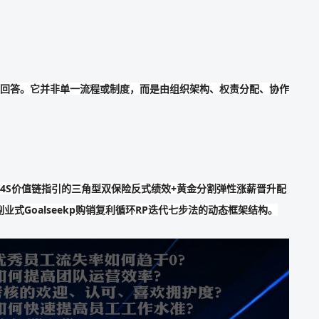
稳定回答。它并非单一流程或制度，而是由组织架构、权责分配、协作
战略4S价值链指引的三角型双保险反式绩效+黄金分割弹性涨薪晋升配
式Goalseekp购销复利循环RP迭代七步法的动态框架结构。