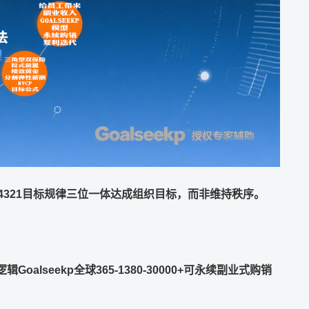
4321
目标规律三位一体达成组织目标，而非维持秩序。
逻辑
Goalseekp
全球
365-1380-30000+
可永续副业式购销