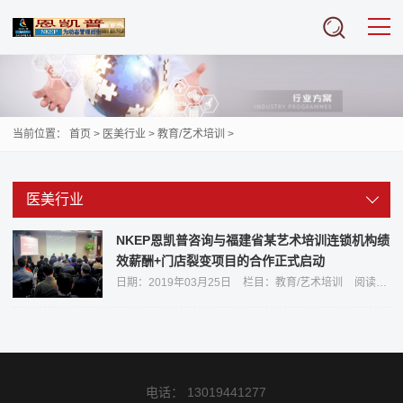
当前位置：
首页
>
医美行业
>
教育/艺术培训
>
医美行业
NKEP恩凯普咨询与福建省某艺术培训连锁机构绩
效薪酬+门店裂变项目的合作正式启动
日期：2019年03月25日
栏目：
教育/艺术培训
阅读：2500
电话： 13019441277