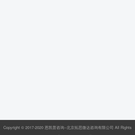
Copyright © 2017-2020 恩凯普咨询--北京拓思微达咨询有限公司 All Rights